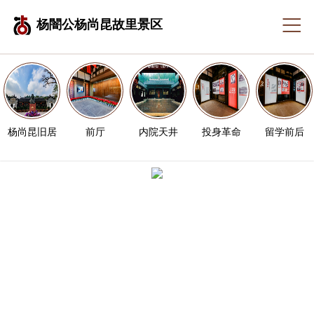
杨闇公杨尚昆故里景区
杨尚昆旧居
前厅
内院天井
投身革命
留学前后