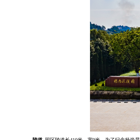
陵道
园区陵道长410米、宽9米，为了纪念杨尚昆