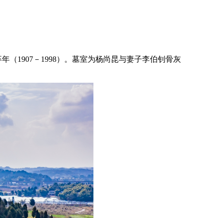
1907－1998）。墓室为杨尚昆与妻子李伯钊骨灰