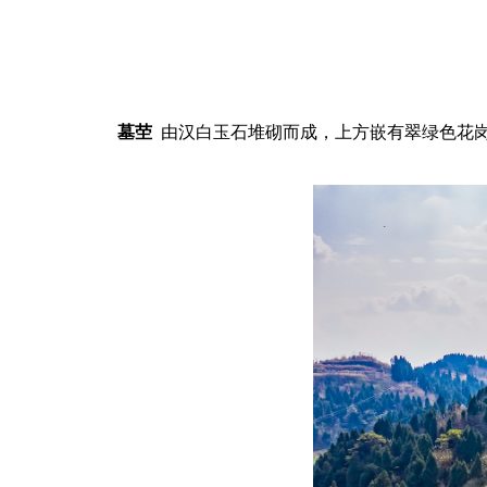
墓茔
由汉白玉石堆砌而成，上方嵌有翠绿色花岗