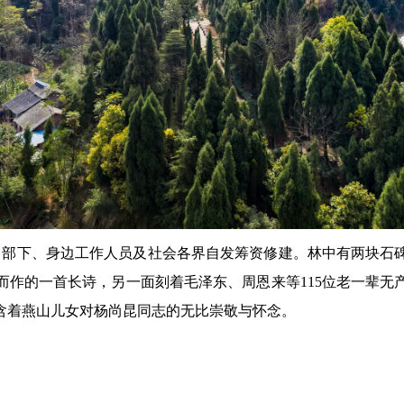
、部下、身边工作人员及社会各界自发筹资修建。林中有两块石
而作的一首长诗，另一面刻着毛泽东、周恩来等115位老一辈无
含着燕山儿女对杨尚昆同志的无比崇敬与怀念。
数字景区
在线分享
藏品展示
游客