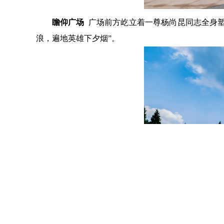
瞻仰广场
广场前方屹立着一尊杨尚昆同志全身塑
浪，遍地英雄下夕烟”。