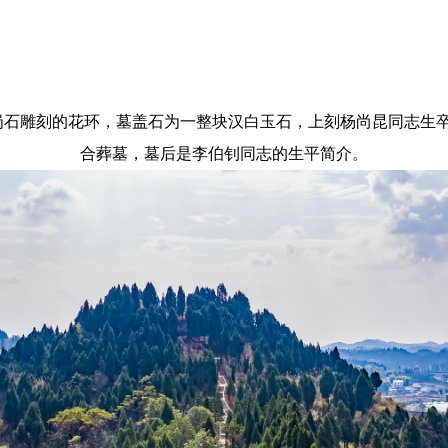
石雕刻的花环，墓盖石为一整块汉白玉石，上刻杨尚昆同志生卒年（
合葬墓，墓后是李伯钊同志的生平简介。