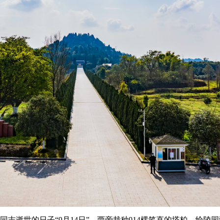
同志逝世的日子“9月14日”，两旁栽种914棵笔直的塔柏，给