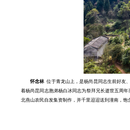
怀念林
位于青龙山上，是杨尚昆同志生前好友
着杨尚昆同志胞弟杨白冰同志为祭拜兄长逝世五周年
北燕山农民自发集资制作，并千里迢迢送到潼南，饱
景区概况
新闻中心
景区介绍