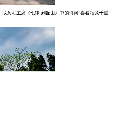
取意毛主席《七律·到韶山》中的诗词“喜看稻菽千重