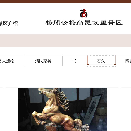
景区介绍
名人遗物
清民家具
书
石头
陶