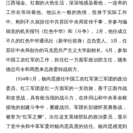
江西瑞金。红都的火热生活，深深地感染着他，一连串的
工作在等待着他。他以火一般的热情，投身于实际工作
中。刚到不久就担任中共苏区中央局宣传干事，并参与编
辑党的机关报刊《红色中华》和《斗争》。2月，他任成立
不久的红色中华通讯社（新华社前身）总负责人。3月，任
苏区中央局创办的马克思共产主义大学副校长。6月，参加
中国工农红军的工作，担任红一方面军政治部主任，随朱
德总司令和周恩来总政委转战前方。
1934年1月，杨尚昆接任中国工农红军第三军团的政治
委员。红三军团是红一方面军的一支劲旅，善于正面作战
和攻坚战，具有相当强的战斗力，在井冈山和中央革命根
据地的创建斗争中，屡建战功。军团长彭德怀英勇善战，
被誉为“红军之狮”。出任这支英雄部队的政治委员，显示
了党中央和中革军委对杨尚昆高度的信任。杨尚昆感觉到