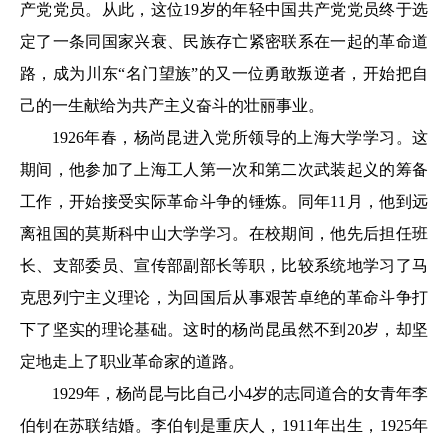
产党党员。从此，这位19岁的年轻中国共产党党员终于选
定了一条同国家兴衰、民族存亡紧密联系在一起的革命道
路，成为川东“名门望族”的又一位勇敢叛逆者，开始把自
己的一生献给为共产主义奋斗的壮丽事业。
1926年春，杨尚昆进入党所领导的上海大学学习。这
期间，他参加了上海工人第一次和第二次武装起义的筹备
工作，开始接受实际革命斗争的锤炼。同年11月，他到远
离祖国的莫斯科中山大学学习。在校期间，他先后担任班
长、支部委员、宣传部副部长等职，比较系统地学习了马
克思列宁主义理论，为回国后从事艰苦卓绝的革命斗争打
下了坚实的理论基础。这时的杨尚昆虽然不到20岁，却坚
定地走上了职业革命家的道路。
1929年，杨尚昆与比自己小4岁的志同道合的女青年李
伯钊在苏联结婚。李伯钊是重庆人，1911年出生，1925年