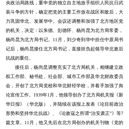
央政治局路线，重申党的独立自主地放手组织人民抗日武
装斗争的方针，确定把党的主要工作放在战区和敌后，大
力巩固华北、发展华中。会议还调整和加强了北方地区党
的机关，决定：以朱德、彭德怀、杨尚昆为北方局常委，
杨尚昆为北方局书记。11月，刘少奇到华中担任中原局书
记后，杨尚昆接任北方局书记，直接担负起领导华北敌后
抗战的重任。
接任后，杨尚昆调整充实了北方局机关，相继建立政
权工作部、秘书处、社会部、城市工作部及华北财政委员
会，开创了北方局党校和华北财经学校，并着手加强了舆
论宣传工作。1939年1月，他领导创办了北方局机关报《新
华日报》（华北版），并陆续在该报上发表《论目前政治
形势和坚持华北抗战》、《论敌寇之所谓“治安肃正”》等7
篇文章。11月，他又先后在北方局创办的机关刊物《党的