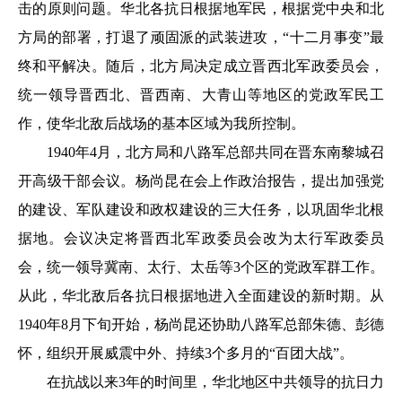
击的原则问题。华北各抗日根据地军民，根据党中央和北
方局的部署，打退了顽固派的武装进攻，“十二月事变”最
终和平解决。随后，北方局决定成立晋西北军政委员会，
统一领导晋西北、晋西南、大青山等地区的党政军民工
作，使华北敌后战场的基本区域为我所控制。
1940年4月，北方局和八路军总部共同在晋东南黎城召
开高级干部会议。杨尚昆在会上作政治报告，提出加强党
的建设、军队建设和政权建设的三大任务，以巩固华北根
据地。会议决定将晋西北军政委员会改为太行军政委员
会，统一领导冀南、太行、太岳等3个区的党政军群工作。
从此，华北敌后各抗日根据地进入全面建设的新时期。从
1940年8月下旬开始，杨尚昆还协助八路军总部朱德、彭德
怀，组织开展威震中外、持续3个多月的“百团大战”。
在抗战以来3年的时间里，华北地区中共领导的抗日力