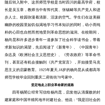
随后转入附中。这所师范学校是当时四川的最高学府，校
长是吴玉章，教师当中有恽代英、张锡畴等共产党人和进
步人士。校园弥漫着清新、活泼的空气。学生们在这美丽
幽静的校园里如饥似渴地学习书本知识的同时，幼小而纯
朴的心田也自然而然地受到革命思想的滋润。在校期间，
杨尚昆和许多进步青年一道参加了社会科学读书会，带着
求新知识的渴望，先后阅读了《新青年》、《中国青年》
杂志及《欧洲社会主义思想史》、《劳农政府》等革命书
刊，甚至还有机会接触到《共产党宣言》，开始接受马克
思主义的启蒙教育。1925年夏天,18岁的杨尚昆从成都高等
师范学校毕业回到重庆二府衙街70号家中。
坚定地走上职业革命家的道路
四哥杨闇公经常写信给杨尚昆，启发他认清腐败的封
建家庭和中国半殖民地半封建社会。他说：“我是旧社会的