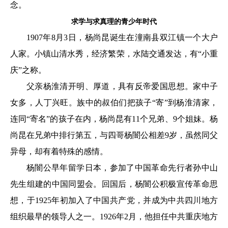
念。
求学与求真理的青少年时代
1907年8月3日，杨尚昆诞生在潼南县双江镇一个大户
人家。小镇山清水秀，经济繁荣，水陆交通发达，有“小重
庆”之称。
父亲杨淮清开明、厚道，具有反帝爱国思想。家中子
女多，人丁兴旺。族中的叔伯们把孩子“寄”到杨淮清家，
连同“寄名”的孩子在内，杨尚昆有11个兄弟、9个姐妹。杨
尚昆在兄弟中排行第五，与四哥杨闇公相差9岁，虽然同父
异母，却有着特殊的感情。
杨闇公早年留学日本，参加了中国革命先行者孙中山
先生组建的中国同盟会。回国后，杨闇公积极宣传革命思
想，于1925年初加入了中国共产党，并成为中共四川地方
组织最早的领导人之一。1926年2月，他担任中共重庆地方