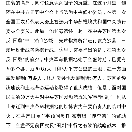
由衷的高兴，同时也意识到担子的沉重。在这个月里，他
还在中共六届五中全会上当选为中央候补委员，在第二次
全国工农兵代表大会上被选为中华苏维埃共和国中央执行
委员会委员。此后，他和彭德怀一起，在中央苏区第五次
反“围剿”中，浴血沙场，先后指挥所部进行攻克沙县、三
溪圩反击战等防御作战。这里，需要指出的是，在第五次
反“围剿”的前夕，中央革命根据地处于全盛时期，已拥有
30多个县、近300万人口和5万平方公里的土地，红一方面
军发展到8万多人，地方武装也发展到近5万人。苏区的经
济建设和土地革命运动都取得了很大成绩。但是，面对国
民党的50万大军对中央苏区发动第五次军事“围剿”，刚从
上海迁到中央革命根据地的以博古为主要负责人的临时中
央，在共产国际军事顾问奥托·布劳恩（即李德）的帮助
下，全盘否定前四次反“围剿”中行之有效的战略战术，推