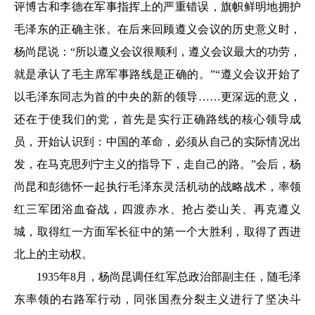
评博古和李德在军事指挥上的严重错误，旗帜鲜明地拥护
毛泽东的正确主张。在后来回顾遵义会议的历史意义时，
杨尚昆说：“所以遵义会议很顺利，遵义会议最大的功劳，
就是承认了毛主席军事路线是正确的。”“遵义会议开始了
以毛泽东同志为首的中央的新的领导……更深远的意义，
还在于使我们的党，首先是实行正确路线的核心领导成
员，开始认识到：中国的革命，必须从自己的实际情况出
发，在马克思列宁主义的指导下，走自己的路。”会后，杨
尚昆和彭德怀一起执行毛泽东灵活机动的战略战术，率领
红三军团浴血奋战，四渡赤水、抢占娄山关、再克遵义
城，取得红一方面军长征中的第一个大胜利，取得了西进
北上的主动权。
1935年8月，杨尚昆调任红军总政治部副主任，随毛泽
东率领的右路军行动，同张国焘分裂主义进行了坚决斗