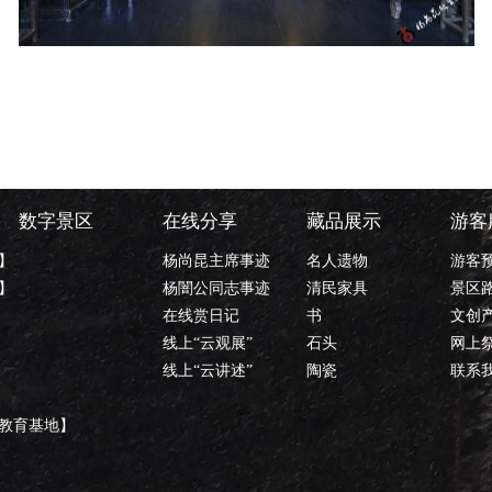
数字景区
在线分享
藏品展示
游客
】
杨尚昆主席事迹
名人遗物
游客
】
杨闇公同志事迹
清民家具
景区
在线赏日记
书
文创
线上“云观展”
石头
网上
线上“云讲述”
陶瓷
联系
教育基地】