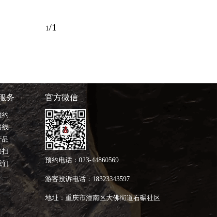
/1
1
服务
官方微信
预约
路线
产品
祭扫
预约电话：023-44860569
我们
游客投诉电话：18323343597
地址：重庆市潼南区大佛街道石碾社区