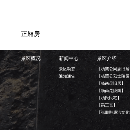
1
正厢房
景区概况
新闻中心
景区介绍
景区动态
【杨闇公同志旧居
通知通告
【杨闇公烈士陵园
【杨尚昆旧居】
【杨尚昆陵园】
【杨氏民宅】
【禹王宫】
【张鹏翮廉洁文化