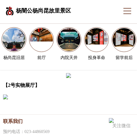
杨闇公杨尚昆故里景区
杨尚昆旧居
前厅
内院天井
投身革命
留学前后
【2号实物展厅】
联系我们
关注微信
预约电话：023-44860569