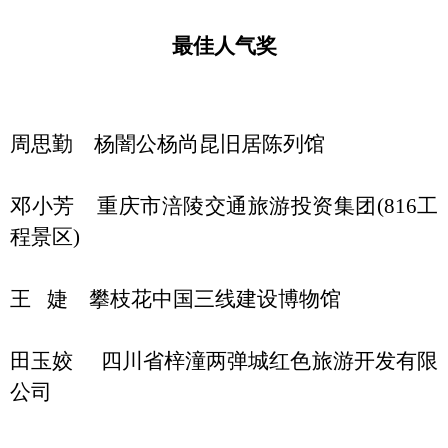
最佳人气奖
周思勤 杨闇公杨尚昆旧居陈列馆
邓小芳 重庆市涪陵交通旅游投资集团(816工
程景区)
王 婕 攀枝花中国三线建设博物馆
田玉姣 四川省梓潼两弹城红色旅游开发有限
公司