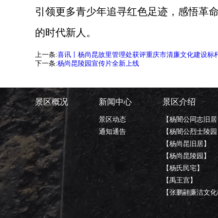
引领更多青少年追寻红色足迹，感悟革
的时代新人。
上一条:
喜讯丨杨尚昆故里管理处获评重庆市清廉文化建设标
下一条:
杨尚昆陵园宣传片全新上线
景区概况
新闻中心
景区介绍
景区动态
【杨闇公同志旧居
通知通告
【杨闇公烈士陵园
【杨尚昆旧居】
【杨尚昆陵园】
【杨氏民宅】
【禹王宫】
【张鹏翮廉洁文化