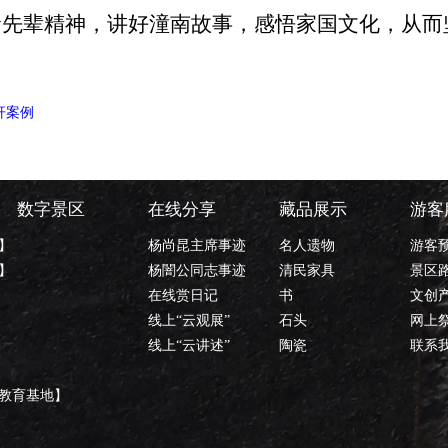
命先辈精神，讲好潼南故事，感悟家国文化，从而
杆案例
数字景区
在线分享
藏品展示
游客
】
杨尚昆主席事迹
名人遗物
游客
】
杨闇公同志事迹
清民家具
景区
在线赏日记
书
文创
线上“云观展”
石头
网上
线上“云讲述”
陶瓷
联系
教育基地】