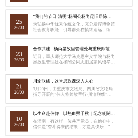
等革命先烈以热血赴使命、以生命践信仰，
用“人生如马掌铁，磨灭方休”的赤胆忠魂，
照亮巴蜀大地的革命征程。值此重庆“三三
“我们的节日·清明”杨闇公杨尚昆旧居陈列馆系列主题社教活动预告
一”惨案99周年之际，我们回望血色历史，
25
为弘扬中华优秀传统文化，充分发挥博物馆
缅怀革命先烈，传承不朽精神，砥砺奋进初
26/03
社会教育职能，引导群众在慎终追远、缅怀
心。
先辈的情怀中文明祭祀、传承文化，杨闇公
杨尚昆旧居陈列馆将于清明节期间举办“我
们的节日·清明”系列社教活动。
合作共建 | 杨尚昆故里管理处与重庆师范大学马克思主义学院共建“大思政课”实践教学基地
23
近日，重庆师范大学马克思主义学院与杨尚
26/03
昆故里管理处在杨闇公同志旧居家风馆举
行“大思政课”实践教学基地共建签约仪式。
川渝联线，这堂思政课深入人心
21
3月20日，由重庆市文物局、四川省文物局
26/03
指导开展的“伟人将帅故里行·川渝联线”活
动走进重庆潼南。
以生命赴信仰，以热血照千秋｜纪念杨闇公烈士诞辰128周年
10
在潼南，有这样一位共产党员，在他心中，
26/03
信仰是“奋斗得来的结果，才是真快乐！”；
亦是“一息尚存，都是希望不绝的时期”；还
是“此生不死，必见光明。”