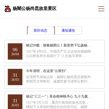
杨闇公杨尚昆故里景区
景区动态
通知通告
铭记99载，致敬杨闇公丨新形势下弘扬杨闇公革命风范的双重价值研究
06
1927年4月6日，中国共产主义运动先驱杨闇
26/04
公以鲜血和生命践行了“人生如马掌铁，磨
灭方休”的誓言，形成了英勇豪迈的革命风
范。
今年清明，在这里“云祭扫”
31
在清明节来临之际，杨闇公杨尚昆旧居陈列
26/03
馆倡导文明祭祀，诚邀您参与清明云祭扫活
动，以云寄哀思、绿色祭扫的方式，传递对
先辈的敬意与怀念。
铭记“三三一”｜革命精神映丹心 九十九载祭英魂
31
1927年3月31日，重庆打枪坝的血色悲歌，
26/03
镌刻下大革命时期悲壮的历史印记。杨闇公