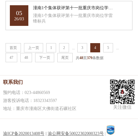
潼南1个集体获评第十一批重庆市岗位学雷锋标兵
05
潼南1个集体获评第十一批重庆市岗位学雷
26/03
锋标兵
首页
上一页
1
2
3
4
5
...
...
47
48
下一页
尾页
共
48
页
379
条数据
联系我们
预约电话：023-44860569
游客投诉电话：18323343597
关注微信
地址：重庆市潼南区大佛街道石碾社区
渝ICP备2020013408号
|
渝公网安备50022302000323号
|